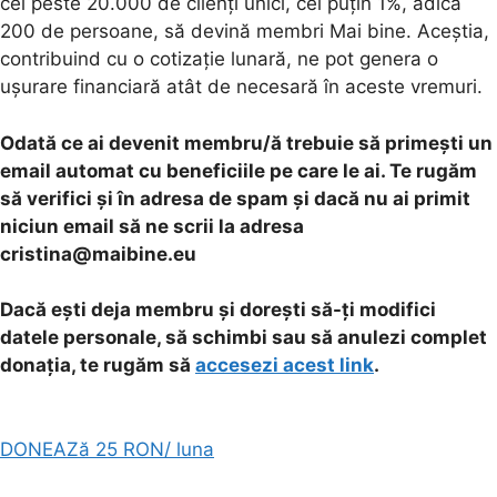
cei peste 20.000 de clienți unici, cel puțin 1%, adică
200 de persoane, să devină membri Mai bine. Aceștia,
contribuind cu o cotizație lunară, ne pot genera o
ușurare financiară atât de necesară în aceste vremuri.
Odată ce ai devenit membru/ă trebuie să primești un
email automat cu beneficiile pe care le ai. Te rugăm
să verifici și în adresa de spam și dacă nu ai primit
niciun email să ne scrii la adresa
cristina@maibine.eu
Dacă ești deja membru și dorești să-ți modifici
datele personale, să schimbi sau să anulezi complet
donația, te rugăm să
accesezi acest link
.
DONEAZă 25 RON/ luna