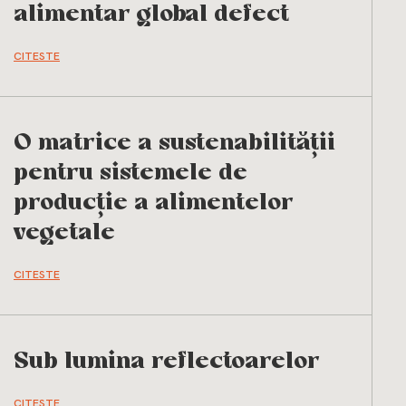
alimentar global defect
CITESTE
O matrice a sustenabilității
pentru sistemele de
producție a alimentelor
vegetale
CITESTE
Sub lumina reflectoarelor
CITESTE