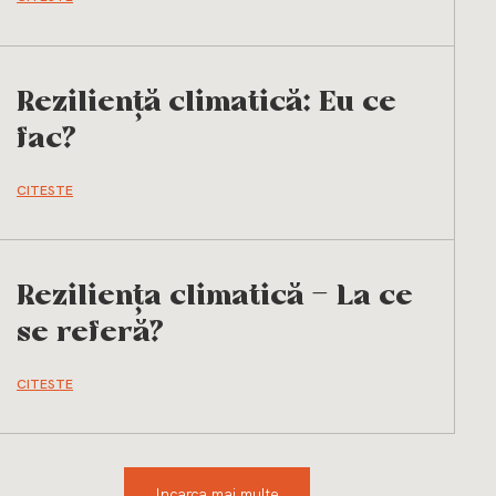
Reziliență climatică: Eu ce
fac?
CITESTE
Reziliența climatică – La ce
se referă?
CITESTE
Incarca mai multe