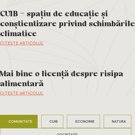
privind
CUIB – spațiu de educație și
conștientizare privind schimbările
schimbările
climatice
CITESTE ARTICOLUL
climatice
Mai bine o licență despre risipa
CITESTE ARTICOLUL
alimentară
CITESTE ARTICOLUL
COMUNITATE
CUIB
ECONOMIE
NATURA
SOCIETATE